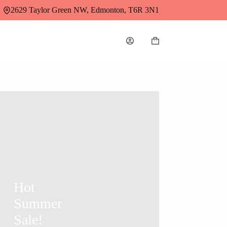
2629 Taylor Green NW, Edmonton, T6R 3N1
Hot
Summer
Sale!