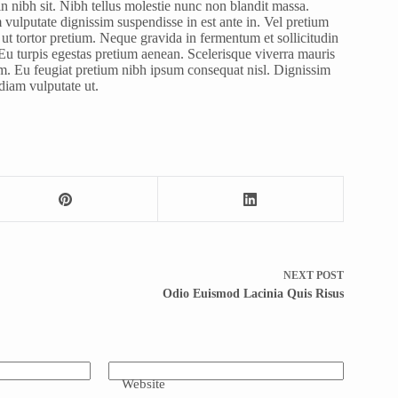
din nibh sit. Nibh tellus molestie nunc non blandit massa.
 vulputate dignissim suspendisse in est ante in. Vel pretium
t ut tortor pretium. Neque gravida in fermentum et sollicitudin
 Eu turpis egestas pretium aenean. Scelerisque viverra mauris
um. Eu feugiat pretium nibh ipsum consequat nisl. Dignissim
diam vulputate ut.
NEXT
POST
Odio Euismod Lacinia Quis Risus
Website