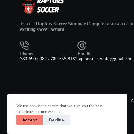
Join the
Raptors Soccer Summer Camp
for a season of
fu
exciting soccer action!
Phone:
Email:
780-690-0982 / 780-655-8182
raptorssoccerinfo@gmail.com
Home
A
We use cookies to ensure that we give you the best
experience on our website.
Accept
Decline