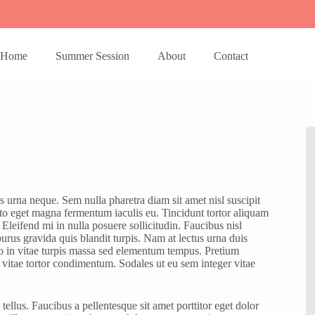
Home
Summer Session
About
Contact
 urna neque. Sem nulla pharetra diam sit amet nisl suscipit
sto eget magna fermentum iaculis eu. Tincidunt tortor aliquam
 Eleifend mi in nulla posuere sollicitudin. Faucibus nisl
 purus gravida quis blandit turpis. Nam at lectus urna duis
eo in vitae turpis massa sed elementum tempus. Pretium
a vitae tortor condimentum. Sodales ut eu sem integer vitae
in tellus. Faucibus a pellentesque sit amet porttitor eget dolor