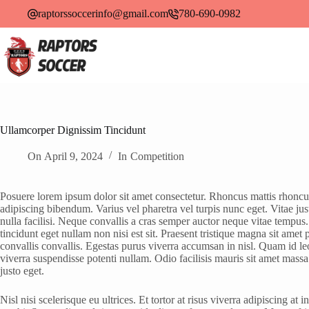
raptorssoccerinfo@gmail.com
780-690-0982
Ullamcorper Dignissim Tincidunt
On
April 9, 2024
In
Competition
Posuere lorem ipsum dolor sit amet consectetur. Rhoncus mattis rhoncus
adipiscing bibendum. Varius vel pharetra vel turpis nunc eget. Vitae ju
nulla facilisi. Neque convallis a cras semper auctor neque vitae tempus.
tincidunt eget nullam non nisi est sit. Praesent tristique magna sit amet
convallis convallis. Egestas purus viverra accumsan in nisl. Quam id l
viverra suspendisse potenti nullam. Odio facilisis mauris sit amet mass
justo eget.
Nisl nisi scelerisque eu ultrices. Et tortor at risus viverra adipiscing at 