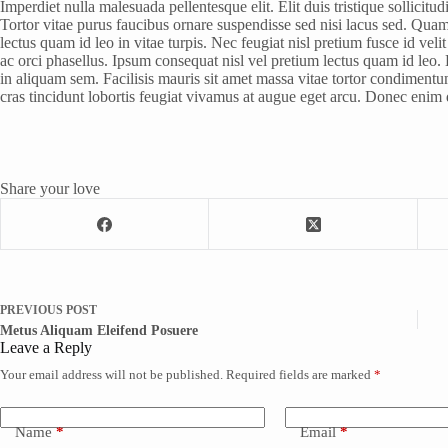
Imperdiet nulla malesuada pellentesque elit. Elit duis tristique sollicitu
Tortor vitae purus faucibus ornare suspendisse sed nisi lacus sed. Quam
lectus quam id leo in vitae turpis. Nec feugiat nisl pretium fusce id veli
ac orci phasellus. Ipsum consequat nisl vel pretium lectus quam id leo.
in aliquam sem. Facilisis mauris sit amet massa vitae tortor condiment
cras tincidunt lobortis feugiat vivamus at augue eget arcu. Donec enim 
Share your love
PREVIOUS
POST
Metus Aliquam Eleifend Posuere
Leave a Reply
Your email address will not be published.
Required fields are marked
*
Name
*
Email
*