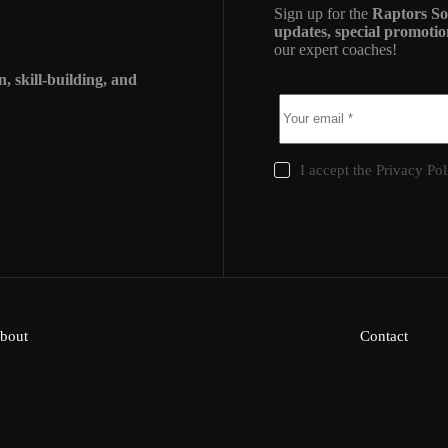
Sign up for the
Raptors So
updates, special promotion
our expert coaches!
n, skill-building, and
I accept the
Privacy Pol
bout
Contact