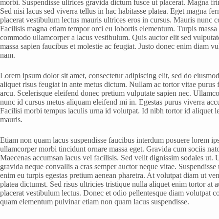
morbi. Suspendisse ultrices gravida dictum fusce ut placerat. Magna fri
Sed nisi lacus sed viverra tellus in hac habitasse platea. Eget magna 
placerat vestibulum lectus mauris ultrices eros in cursus. Mauris nunc con
Facilisis magna etiam tempor orci eu lobortis elementum. Turpis mass
commodo ullamcorper a lacus vestibulum. Quis auctor elit sed vulputat
massa sapien faucibus et molestie ac feugiat. Justo donec enim diam vul
nam.
Lorem ipsum dolor sit amet, consectetur adipiscing elit, sed do eiusmod
aliquet risus feugiat in ante metus dictum. Nullam ac tortor vitae puru
arcu. Scelerisque eleifend donec pretium vulputate sapien nec. Ullamco
nunc id cursus metus aliquam eleifend mi in. Egestas purus viverra acc
Facilisi morbi tempus iaculis urna id volutpat. Id nibh tortor id aliquet 
mauris.
Etiam non quam lacus suspendisse faucibus interdum posuere lorem ipsu
ullamcorper morbi tincidunt ornare massa eget. Gravida cum sociis natoq
Maecenas accumsan lacus vel facilisis. Sed velit dignissim sodales ut. U
gravida neque convallis a cras semper auctor neque vitae. Suspendisse u
enim eu turpis egestas pretium aenean pharetra. At volutpat diam ut venen
platea dictumst. Sed risus ultricies tristique nulla aliquet enim tortor a
placerat vestibulum lectus. Donec et odio pellentesque diam volutpat
quam elementum pulvinar etiam non quam lacus suspendisse.