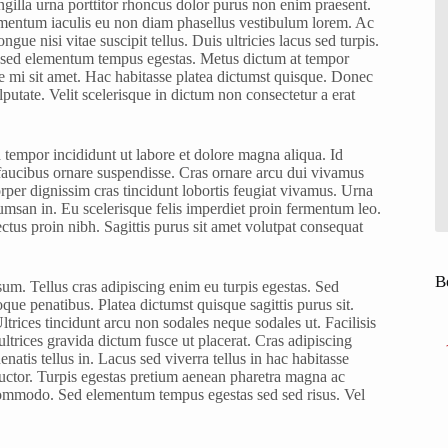
ngilla urna porttitor rhoncus dolor purus non enim praesent.
fermentum iaculis eu non diam phasellus vestibulum lorem. Ac
gue nisi vitae suscipit tellus. Duis ultricies lacus sed turpis.
a sed elementum tempus egestas. Metus dictum at tempor
e mi sit amet. Hac habitasse platea dictumst quisque. Donec
putate. Velit scelerisque in dictum non consectetur a erat
 tempor incididunt ut labore et dolore magna aliqua. Id
s faucibus ornare suspendisse. Cras ornare arcu dui vivamus
rper dignissim cras tincidunt lobortis feugiat vivamus. Urna
umsan in. Eu scelerisque felis imperdiet proin fermentum leo.
lectus proin nibh. Sagittis purus sit amet volutpat consequat
B
m. Tellus cras adipiscing enim eu turpis egestas. Sed
ue penatibus. Platea dictumst quisque sagittis purus sit.
ltrices tincidunt arcu non sodales neque sodales ut. Facilisis
ltrices gravida dictum fusce ut placerat. Cras adipiscing
atis tellus in. Lacus sed viverra tellus in hac habitasse
t auctor. Turpis egestas pretium aenean pharetra magna ac
 commodo. Sed elementum tempus egestas sed sed risus. Vel